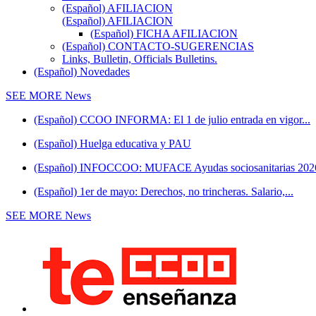
(Español) AFILIACION
(Español) AFILIACION
(Español) FICHA AFILIACION
(Español) CONTACTO-SUGERENCIAS
Links, Bulletin, Officials Bulletins.
(Español) Novedades
SEE MORE
News
(Español) CCOO INFORMA: El 1 de julio entrada en vigor...
(Español) Huelga educativa y PAU
(Español) INFOCCOO: MUFACE Ayudas sociosanitarias 202
(Español) 1er de mayo: Derechos, no trincheras. Salario,...
SEE MORE
News