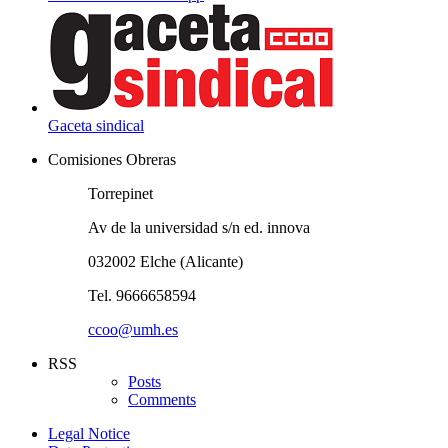
Gaceta sindical
Comisiones Obreras
Torrepinet
Av de la universidad s/n ed. innova
032002 Elche (Alicante)
Tel. 9666658594
ccoo@umh.es
RSS
Posts
Comments
Legal Notice