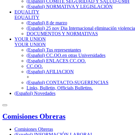
(Español) COMITÉ SEGURIDAD Y SALUD-UMH
(Español) NORMATIVA Y LEGISLACIÓN
EQUALITY
EQUALITY
(Español) 8 de marzo
(Español) 25 nov Dia Internacional eliminación violencia
DOCUMENTOS Y NORMATIVAS
YOUR UNION
YOUR UNION
(Español) Tus representantes
(Español) CC.OO.en otras Universidades
(Español) ENLACES CC.OO.
CC.OO.
(Español) AFILIACION
+
(Español) CONTACTO-SUGERENCIAS
Links, Bulletin, Officials Bulletins.
(Español) Novedades
Comisiones Obreras
Comisiones Obreras
(Español) INFORMACIÓN LABORAL.