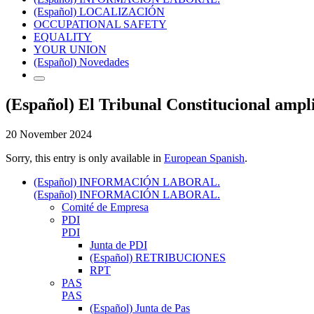
(Español) LOCALIZACIÓN
OCCUPATIONAL SAFETY
EQUALITY
YOUR UNION
(Español) Novedades
(Español) El Tribunal Constitucional ampl
20 November 2024
Sorry, this entry is only available in
European Spanish
.
(Español) INFORMACIÓN LABORAL.
(Español) INFORMACIÓN LABORAL.
Comité de Empresa
PDI
PDI
Junta de PDI
(Español) RETRIBUCIONES
RPT
PAS
PAS
(Español) Junta de Pas