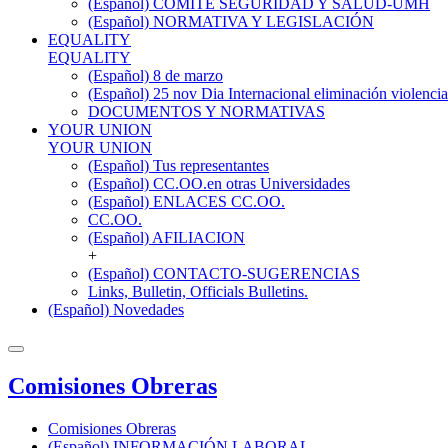
(Español) COMITÉ SEGURIDAD Y SALUD-UMH
(Español) NORMATIVA Y LEGISLACIÓN
EQUALITY
EQUALITY
(Español) 8 de marzo
(Español) 25 nov Dia Internacional eliminación violencia
DOCUMENTOS Y NORMATIVAS
YOUR UNION
YOUR UNION
(Español) Tus representantes
(Español) CC.OO.en otras Universidades
(Español) ENLACES CC.OO.
CC.OO.
(Español) AFILIACION
+
(Español) CONTACTO-SUGERENCIAS
Links, Bulletin, Officials Bulletins.
(Español) Novedades
Comisiones Obreras
Comisiones Obreras
(Español) INFORMACIÓN LABORAL.