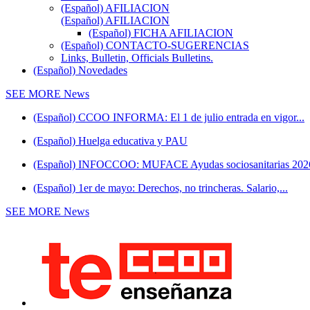
(Español) AFILIACION
(Español) AFILIACION
(Español) FICHA AFILIACION
(Español) CONTACTO-SUGERENCIAS
Links, Bulletin, Officials Bulletins.
(Español) Novedades
SEE MORE
News
(Español) CCOO INFORMA: El 1 de julio entrada en vigor...
(Español) Huelga educativa y PAU
(Español) INFOCCOO: MUFACE Ayudas sociosanitarias 202
(Español) 1er de mayo: Derechos, no trincheras. Salario,...
SEE MORE
News