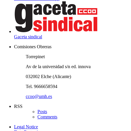
Gaceta sindical
Comisiones Obreras
Torrepinet
Av de la universidad s/n ed. innova
032002 Elche (Alicante)
Tel. 9666658594
ccoo@umh.es
RSS
Posts
Comments
Legal Notice